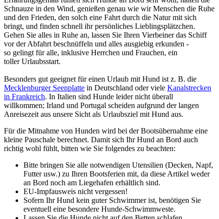
Schnauze in den Wind, genießen genau wie wir Menschen die Ruhe
und den Frieden, den solch eine Fahrt durch die Natur mit sich
bringt, und finden schnell ihr persönliches Lieblingsplätzchen.
Gehen Sie alles in Ruhe an, lassen Sie Ihren Vierbeiner das Schiff
vor der Abfahrt beschnüffeln und alles ausgiebig erkunden -
so gelingt für alle, inklusive Herrchen und Frauchen, ein
toller Urlaubsstart.
Besonders gut geeignet für einen Urlaub mit Hund ist z. B. die
Mecklenburger Seenplatte
in Deutschland oder viele
Kanalstrecken
in Frankreich
. In Italien sind Hunde leider nicht überall
willkommen; Irland und Portugal scheiden aufgrund der langen
Anreisezeit aus unsere Sicht als Urlaubsziel mit Hund aus.
Für die Mitnahme von Hunden wird bei der Bootsübernahme eine
kleine Pauschale berechnet. Damit sich Ihr Hund an Bord auch
richtig wohl fühlt, bitten wie Sie folgendes zu beachten:
Bitte bringen Sie alle notwendigen Utensilien (Decken, Napf,
Futter usw.) zu Ihren Bootsferien mit, da diese Artikel weder
an Bord noch am Liegehafen erhältlich sind.
EU-Impfausweis nicht vergessen!
Sofern Ihr Hund kein guter Schwimmer ist, benötigen Sie
eventuell eine besondere Hunde-Schwimmweste.
Lassen Sie die Hunde nicht auf den Betten schlafen.