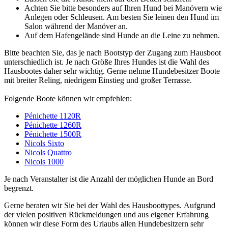
Achten Sie bitte besonders auf Ihren Hund bei Manövern wie
Anlegen oder Schleusen. Am besten Sie leinen den Hund im
Salon während der Manöver an.
Auf dem Hafengelände sind Hunde an die Leine zu nehmen.
Bitte beachten Sie, das je nach Bootstyp der Zugang zum Hausboot
unterschiedlich ist. Je nach Größe Ihres Hundes ist die Wahl des
Hausbootes daher sehr wichtig. Gerne nehme Hundebesitzer Boote
mit breiter Reling, niedrigem Einstieg und großer Terrasse.
Folgende Boote können wir empfehlen:
Pénichette 1120R
Pénichette 1260R
Pénichette 1500R
Nicols Sixto
Nicols Quattro
Nicols 1000
Je nach Veranstalter ist die Anzahl der möglichen Hunde an Bord
begrenzt.
Gerne beraten wir Sie bei der Wahl des Hausboottypes. Aufgrund
der vielen positiven Rückmeldungen und aus eigener Erfahrung
können wir diese Form des Urlaubs allen Hundebesitzern sehr