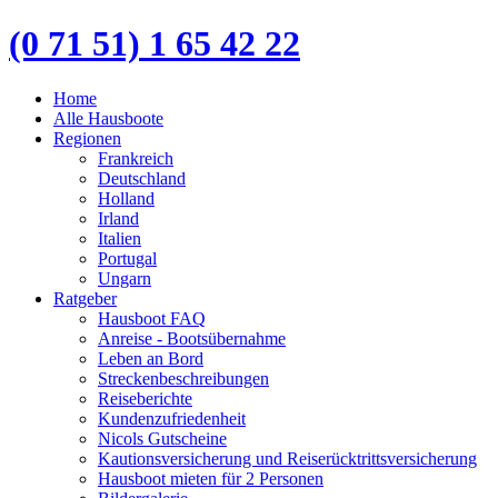
(0 71 51) 1 65 42 22
Home
Alle Hausboote
Regionen
Frankreich
Deutschland
Holland
Irland
Italien
Portugal
Ungarn
Ratgeber
Hausboot FAQ
Anreise - Bootsübernahme
Leben an Bord
Streckenbeschreibungen
Reiseberichte
Kundenzufriedenheit
Nicols Gutscheine
Kautionsversicherung und Reiserücktrittsversicherung
Hausboot mieten für 2 Personen