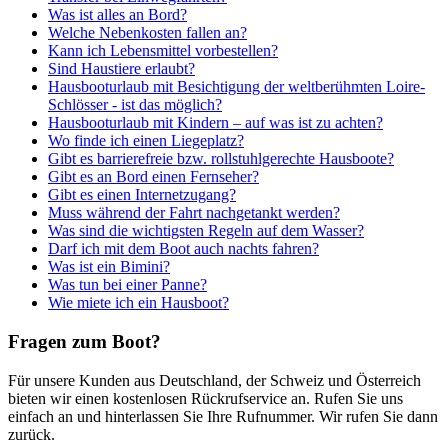
Was ist alles an Bord?
Welche Nebenkosten fallen an?
Kann ich Lebensmittel vorbestellen?
Sind Haustiere erlaubt?
Hausbooturlaub mit Besichtigung der weltberühmten Loire-
Schlösser - ist das möglich?
Hausbooturlaub mit Kindern – auf was ist zu achten?
Wo finde ich einen Liegeplatz?
Gibt es barrierefreie bzw. rollstuhlgerechte Hausboote?
Gibt es an Bord einen Fernseher?
Gibt es einen Internetzugang?
Muss während der Fahrt nachgetankt werden?
Was sind die wichtigsten Regeln auf dem Wasser?
Darf ich mit dem Boot auch nachts fahren?
Was ist ein Bimini?
Was tun bei einer Panne?
Wie miete ich ein Hausboot?
Fragen zum Boot?
Für unsere Kunden aus Deutschland, der Schweiz und Österreich
bieten wir einen kostenlosen Rückrufservice an. Rufen Sie uns
einfach an und hinterlassen Sie Ihre Rufnummer. Wir rufen Sie dann
zurück.