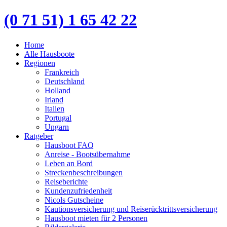
(0 71 51) 1 65 42 22
Home
Alle Hausboote
Regionen
Frankreich
Deutschland
Holland
Irland
Italien
Portugal
Ungarn
Ratgeber
Hausboot FAQ
Anreise - Bootsübernahme
Leben an Bord
Streckenbeschreibungen
Reiseberichte
Kundenzufriedenheit
Nicols Gutscheine
Kautionsversicherung und Reiserücktrittsversicherung
Hausboot mieten für 2 Personen