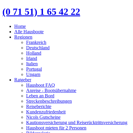
(0 71 51) 1 65 42 22
Home
Alle Hausboote
Regionen
Frankreich
Deutschland
Holland
Irland
Italien
Portugal
Ungarn
Ratgeber
Hausboot FAQ
Anreise - Bootsübernahme
Leben an Bord
Streckenbeschreibungen
Reiseberichte
Kundenzufriedenheit
Nicols Gutscheine
Kautionsversicherung und Reiserücktrittsversicherung
Hausboot mieten für 2 Personen