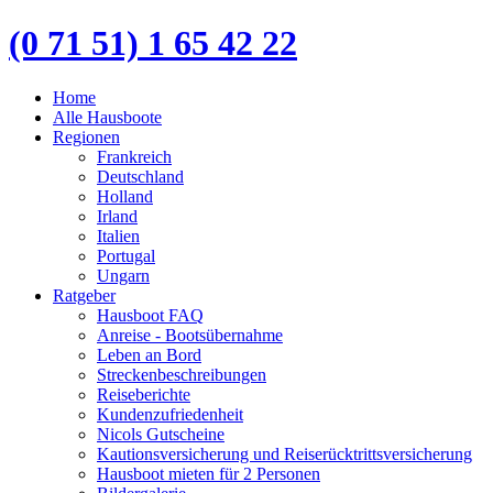
(0 71 51) 1 65 42 22
Home
Alle Hausboote
Regionen
Frankreich
Deutschland
Holland
Irland
Italien
Portugal
Ungarn
Ratgeber
Hausboot FAQ
Anreise - Bootsübernahme
Leben an Bord
Streckenbeschreibungen
Reiseberichte
Kundenzufriedenheit
Nicols Gutscheine
Kautionsversicherung und Reiserücktrittsversicherung
Hausboot mieten für 2 Personen