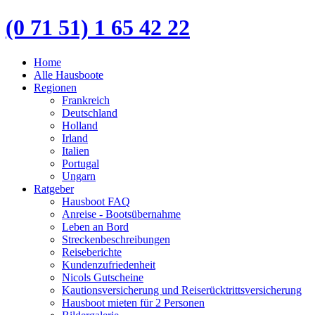
(0 71 51) 1 65 42 22
Home
Alle Hausboote
Regionen
Frankreich
Deutschland
Holland
Irland
Italien
Portugal
Ungarn
Ratgeber
Hausboot FAQ
Anreise - Bootsübernahme
Leben an Bord
Streckenbeschreibungen
Reiseberichte
Kundenzufriedenheit
Nicols Gutscheine
Kautionsversicherung und Reiserücktrittsversicherung
Hausboot mieten für 2 Personen