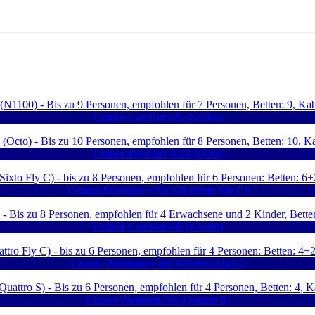
Cruiser Comfort 6/9 (N1100)
Cruiser Premium 8/10 (Octo)
Cruiser Premium + XL 6/8 (Sixto Fly C)
Cruiser Comfort 6/8 (N1000)
Cruiser Premium + 4/6 (Quattro Fly C)
Cruiser Premium 4/6 (Quattro S)