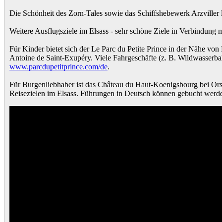
Die Schönheit des Zorn-Tales sowie das Schiffshebewerk Arzviller
Weitere Ausflugsziele im Elsass - sehr schöne Ziele in Verbindung m
Für Kinder bietet sich der Le Parc du Petite Prince in der Nähe v
Antoine de Saint-Exupéry. Viele Fahrgeschäfte (z. B. Wildwasserb
www.parcdupetitprince.com/de
.
Für Burgenliebhaber ist das Château du Haut-Koenigsbourg bei Orsc
Reisezielen im Elsass. Führungen in Deutsch können gebucht werd