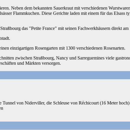
obieren. Neben dem bekannten Sauerkraut mit verschiedenen Wurstwaren
sässer Flammkuchen. Diese Gerichte laden mit einem für das Elsass ty
 Straßbourg das "Petite France" mit seinen Fachwerkhäusern direkt am
stadt.
 einen einzigartigen Rosengarten mit 1300 verschiedenen Rosenarten.
schnitten zwischen Straßbourg, Nancy und Sarreguemines viele gastron
Geschäften und Märkten versorgen.
ie Tunnel von Niderviller, die Schleuse von Réchicourt (16 Meter hoch)
en