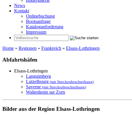
Bildergalerie
News
Kontakt
Onlinebuchung
Bootsanfrage
Kataloganforderung
Impressum
Home
»
Regionen
»
Frankreich
»
Elsass-Lothringen
Abfahrtshäfen
Elsass-Lothringen
Languimberg
Lutzelbourg
(mit Streckenbeschreibung)
Saverne
(mit Streckenbeschreibung)
Waltenheim sur Zorn
Bilder aus der Region Elsass-Lothringen