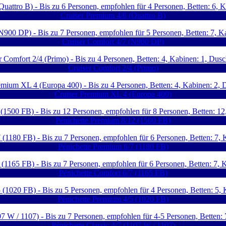
Cruiser Premium 4/6 (Quattro B)
Cruiser Comfort 4/7 (N900 DP)
Cruiser Comfort 2/4 (Primo)
Cruiser Premium XL 4 (Europa 400)
Pénichette Premium 8/12 (1500 FB)
Pénichette Premium 6/7 (1180 FB)
Pénichette Comfort 6/7 (1165 FB)
Pénichette Premium 4/5 (1020 FB)
Pénichette Classic 4/7 (1107 W / 1107)