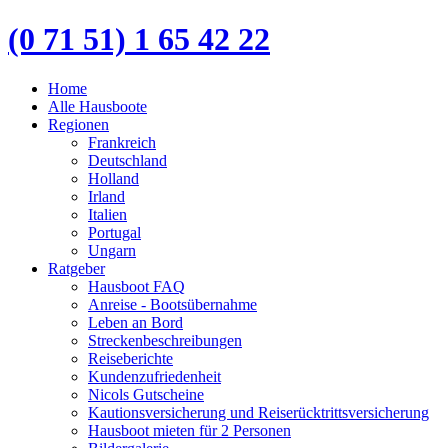
(0 71 51) 1 65 42 22
Home
Alle Hausboote
Regionen
Frankreich
Deutschland
Holland
Irland
Italien
Portugal
Ungarn
Ratgeber
Hausboot FAQ
Anreise - Bootsübernahme
Leben an Bord
Streckenbeschreibungen
Reiseberichte
Kundenzufriedenheit
Nicols Gutscheine
Kautionsversicherung und Reiserücktrittsversicherung
Hausboot mieten für 2 Personen