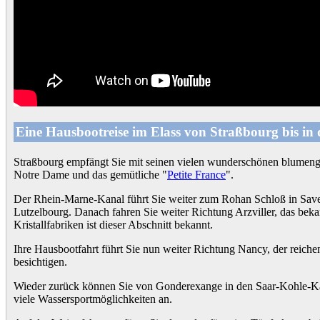
Eine Hausbootreise im Elass von Straßbourg bis in
Straßbourg empfängt Sie mit seinen vielen wunderschönen blumeng
Notre Dame und das gemütliche "
Petite France
".
Der Rhein-Marne-Kanal führt Sie weiter zum Rohan Schloß in Savern
Lutzelbourg. Danach fahren Sie weiter Richtung Arzviller, das bekann
Kristallfabriken ist dieser Abschnitt bekannt.
Ihre Hausbootfahrt führt Sie nun weiter Richtung Nancy, der reiche
besichtigen.
Wieder zurück können Sie von Gonderexange in den Saar-Kohle-Ka
viele Wassersportmöglichkeiten an.