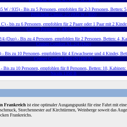
Pénichette Classic 2/5 (935 W / 935)
Cruiser Premium + 4/6 (Sixto Prestige C)
Cruiser Comfort XL 2/4 (Duo)
Cruiser Comfort 8/10 (N1160 N)
Nicols 1350 B
 in Frankreich
ist eine optimaler Ausgangspunkt für eine Fahrt mit ei
muck, Storchennester auf Kirchtürmen, Weinberge soweit das Auge re
cken Frankreichs.