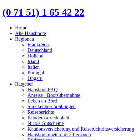
(0 71 51) 1 65 42 22
Home
Alle Hausboote
Regionen
Frankreich
Deutschland
Holland
Irland
Italien
Portugal
Ungarn
Ratgeber
Hausboot FAQ
Anreise - Bootsübernahme
Leben an Bord
Streckenbeschreibungen
Reiseberichte
Kundenzufriedenheit
Nicols Gutscheine
Kautionsversicherung und Reiserücktrittsversicherung
Hausboot mieten für 2 Personen