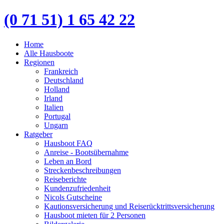
(0 71 51) 1 65 42 22
Home
Alle Hausboote
Regionen
Frankreich
Deutschland
Holland
Irland
Italien
Portugal
Ungarn
Ratgeber
Hausboot FAQ
Anreise - Bootsübernahme
Leben an Bord
Streckenbeschreibungen
Reiseberichte
Kundenzufriedenheit
Nicols Gutscheine
Kautionsversicherung und Reiserücktrittsversicherung
Hausboot mieten für 2 Personen