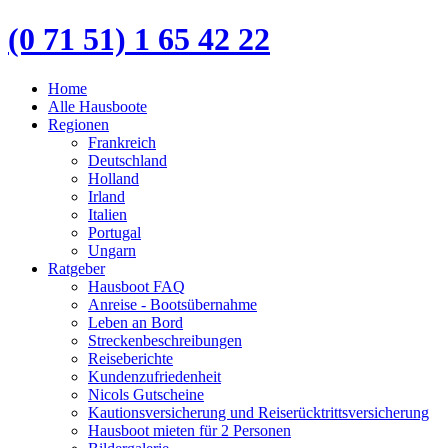
(0 71 51) 1 65 42 22
Home
Alle Hausboote
Regionen
Frankreich
Deutschland
Holland
Irland
Italien
Portugal
Ungarn
Ratgeber
Hausboot FAQ
Anreise - Bootsübernahme
Leben an Bord
Streckenbeschreibungen
Reiseberichte
Kundenzufriedenheit
Nicols Gutscheine
Kautionsversicherung und Reiserücktrittsversicherung
Hausboot mieten für 2 Personen